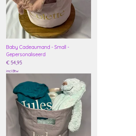
Baby Cadeaumand - Small -
Gepersonaliseerd
Prijs
€ 54,95
incl.Btw