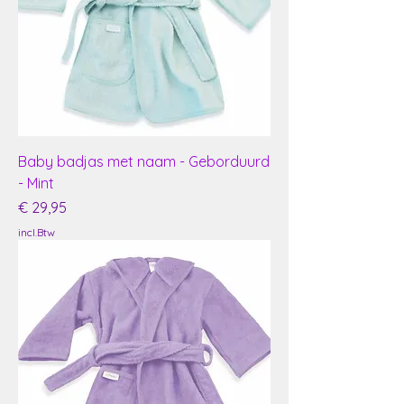
Baby badjas met naam - Geborduurd
- Mint
Prijs
€ 29,95
incl.Btw