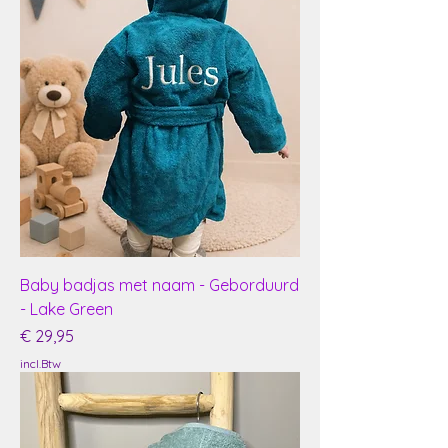
Baby badjas met naam - Geborduurd
- Lake Green
Prijs
€ 29,95
incl.Btw