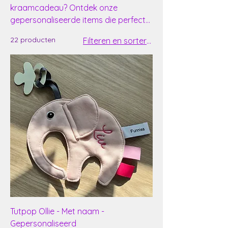
kraamcadeau? Ontdek onze
gepersonaliseerde items die perfect
zijn om nieuwe ouders te verrassen.
22 producten
Filteren en sorteren
Tutpop Ollie - Met naam -
Gepersonaliseerd