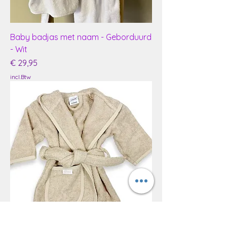
Baby badjas met naam - Geborduurd
- Wit
Prijs
€ 29,95
incl.Btw