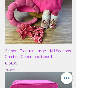
Giftset - Toilettas Large - 4All Seasons
Camille - Gepersonaliseerd
Prijs
€ 34,95
incl.Btw