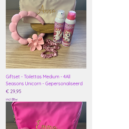
Giftset - Toilettas Medium - 4All
Seasons Unicorn - Gepersonaliseerd
Prijs
€ 29,95
incl.Btw