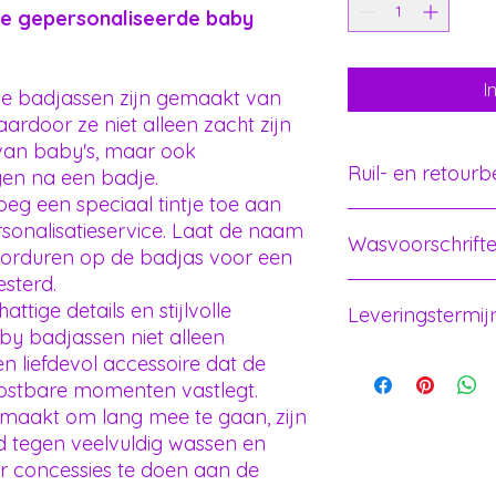
e gepersonaliseerde baby
I
 badjassen zijn gemaakt van
rdoor ze niet alleen zacht zijn
 van baby's, maar ook
Ruil- en retourb
en na een badje.
eg een speciaal tintje toe aan
Indien je artikel ge
sonalisatieservice. Laat de naam
Wasvoorschrift
een bedrukking kan j
 borduren op de badjas voor een
teruggestuurd word
sterd.
Dit artikel mag ge
attige details en stijlvolle
Leveringstermij
Dit artikel mag in d
by badjassen niet alleen
Strijken of stomen.
n liefdevol accessoire dat de
Dit artikel is gebor
voor jou.
kostbare momenten vastlegt.
Hierdoor bedraagt d
aakt om lang mee te gaan, zijn
werkdagen.
 tegen veelvuldig wassen en
Heb je vragen over 
er concessies te doen aan de
steeds contacteren 