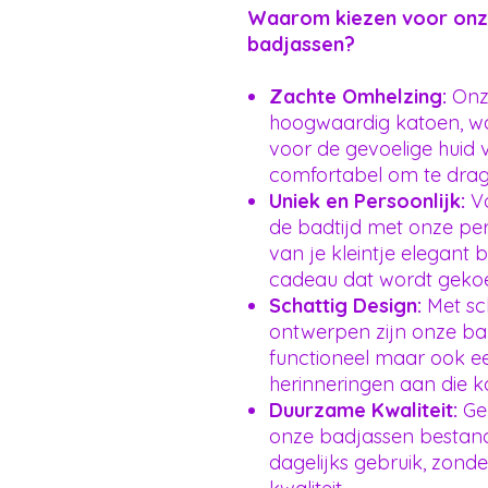
Waarom kiezen voor onz
badjassen?
Zachte Omhelzing:
Onze
hoogwaardig katoen, waa
voor de gevoelige huid
comfortabel om te drag
Uniek en Persoonlijk:
Vo
de badtijd met onze per
van je kleintje elegant
cadeau dat wordt gekoe
Schattig Design:
Met sch
ontwerpen zijn onze ba
functioneel maar ook ee
herinneringen aan die 
Duurzame Kwaliteit:
Gem
onze badjassen bestand
dagelijks gebruik, zond