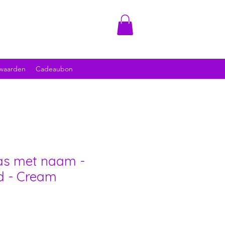
waarden
Cadeaubon
as met naam -
d - Cream