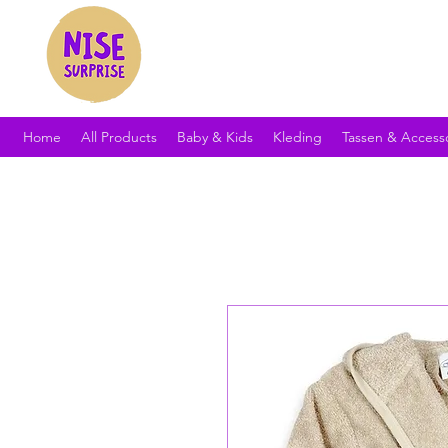
Home
All Products
Baby & Kids
Kleding
Tassen & Access