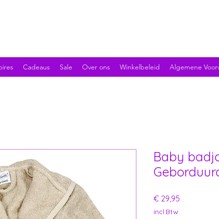
oires
Cadeaus
Sale
Over ons
Winkelbeleid
Algemene Voor
Baby badj
Geborduur
Prijs
€ 29,95
incl.Btw