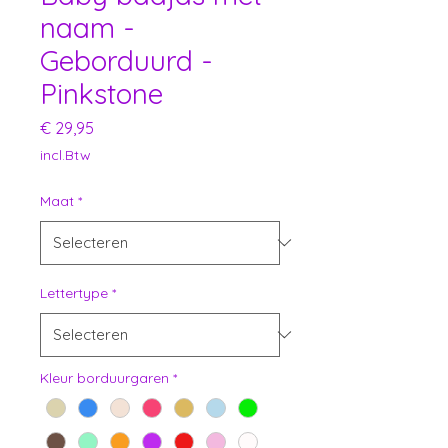
naam -
Geborduurd -
Pinkstone
Prijs
€ 29,95
incl.Btw
Maat
*
Lettertype
*
Kleur borduurgaren
*