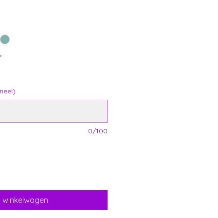
*
neel)
0/100
n winkelwagen