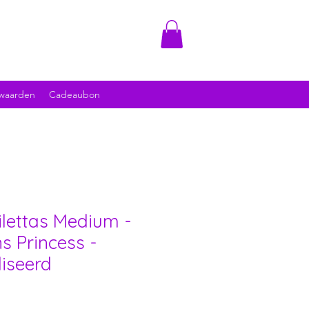
waarden
Cadeaubon
oilettas Medium -
s Princess -
iseerd