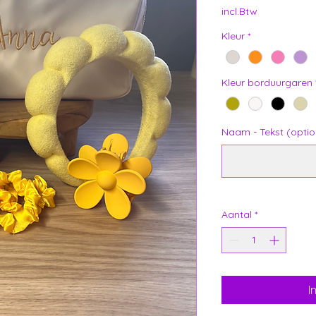
incl.Btw
Kleur
*
Kleur borduurgaren
Naam - Tekst (optio
Aantal
*
I