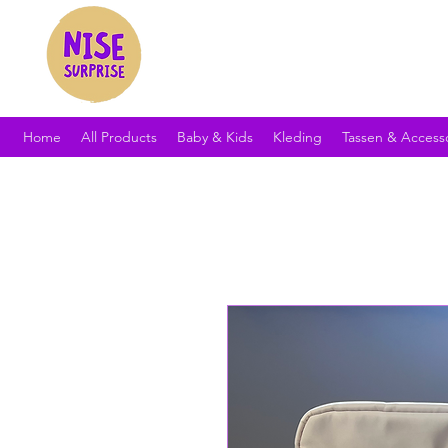
Home
All Products
Baby & Kids
Kleding
Tassen & Access