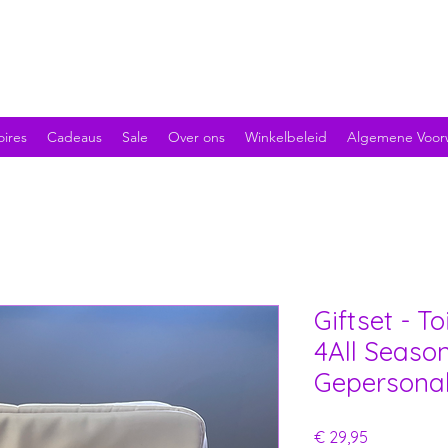
oires
Cadeaus
Sale
Over ons
Winkelbeleid
Algemene Voor
Giftset - T
4All Season
Gepersonal
Prijs
€ 29,95