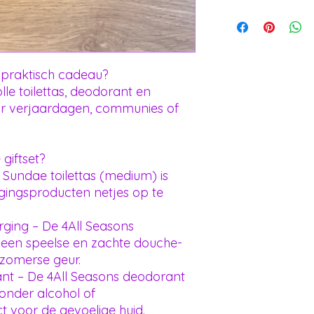
 praktisch cadeau?
olle toilettas, deodorant en
or verjaardagen, communies of
giftset?
 Sundae toilettas (medium) is
gingsproducten netjes op te
rging – De 4All Seasons
een speelse en zachte douche-
 zomerse geur.
nt – De 4All Seasons deodorant
zonder alcohol of
t voor de gevoelige huid.