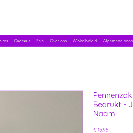
oires
Cadeaus
Sale
Over ons
Winkelbeleid
Algemene Voor
Pennenzak 
Bedrukt - J
Naam
Prijs
€ 15,95