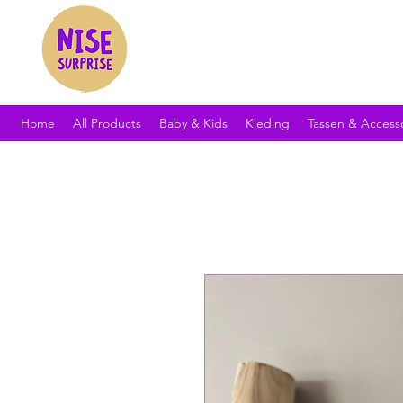
Home
All Products
Baby & Kids
Kleding
Tassen & Access