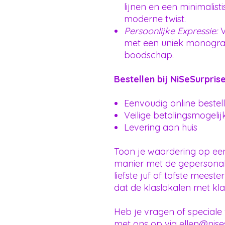
lijnen en een minimalisti
moderne twist.
Persoonlijke Expressie:
V
met een uniek monogram
boodschap.
Bestellen bij NiSeSurprise
Eenvoudig online bestel
Veilige betalingsmogeli
Levering aan huis
Toon je waardering op een
manier met de gepersonal
liefste juf of tofste meest
dat de klaslokalen met klas
Heb je vragen of special
met ons op via ellen@nise