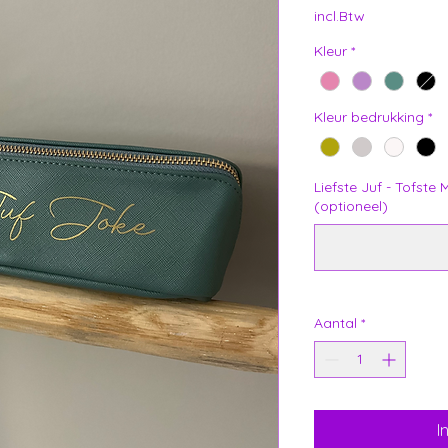
incl.Btw
Kleur
*
Kleur bedrukking
*
Liefste Juf - Tofste
(optioneel)
Aantal
*
I