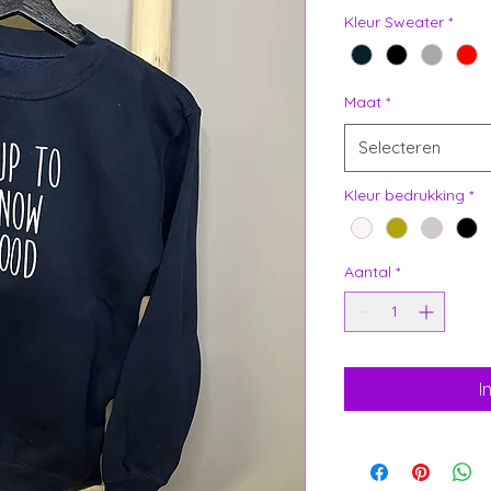
Kleur Sweater
*
Maat
*
Selecteren
Kleur bedrukking
*
Aantal
*
I