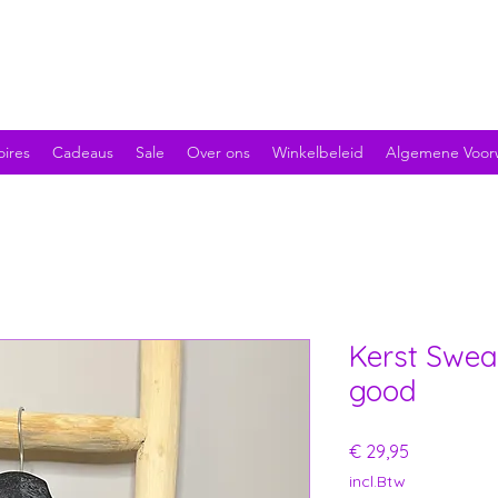
oires
Cadeaus
Sale
Over ons
Winkelbeleid
Algemene Voor
Kerst Swea
good
Prijs
€ 29,95
incl.Btw