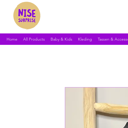
Home
All Products
Baby & Kids
Kleding
Tassen & Access